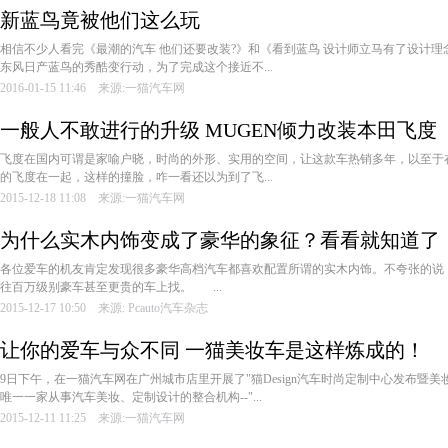
新蓝鸟竟被他们这么玩
相信不少人看完《最潮的汽车 他们还要改装?》和《看到蓝鸟 设计师立马有了设计
东风日产蓝鸟的秀酷变行动，为了完成这个接近不...
2016-01-15 11:46 来源:一猫汽车网
一般人不敢进行的升级 MUGEN倾力改装本田飞度
飞度在国内可谓是家喻户晓，时尚的外形、实用的空间，让这款车热销多年，以至于
的飞度在一起，这样的撞脸，咋一看还以为到了飞...
2015-12-18 11:08 来源:一猫汽车网
为什么实木内饰变成了豪华的象征？看看就知道了
各位爱车的机友肯定发现很多豪华高档汽车都喜欢配置所谓的实木内饰。不夸张的说，
往百万级别豪车甚至更贵的车上找。 ...
2015-12-17 10:50 来源: Pcauto汽车杂志
让你的爱车与众不同 一猫美妆车是这样炼成的！
9日下午，在一猫汽车网在广州城市店里开展了"猫Design汽车时尚定制中心发布暨
唯一一家从事汽车美妆、定制设计的整合机构--"...
2015-12-11 11:25 来源:一猫汽车网