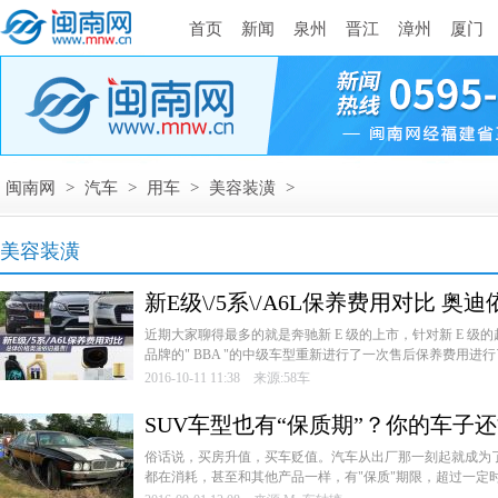
首页
新闻
泉州
晋江
漳州
厦门
闽南网
>
汽车
>
用车
>
美容装潢
>
美容装潢
新E级\/5系\/A6L保养费用对比 奥
­近期大家聊得最多的就是奔驰新 E 级的上市，针对新 E 
品牌的" BBA "的中级车型重新进行了一次售后保养费用进行了
2016-10-11 11:38 来源:58车
SUV车型也有“保质期”？你的车子
­俗话说，买房升值，买车贬值。汽车从出厂那一刻起就成为
都在消耗，甚至和其他产品一样，有"保质"期限，超过一定时间