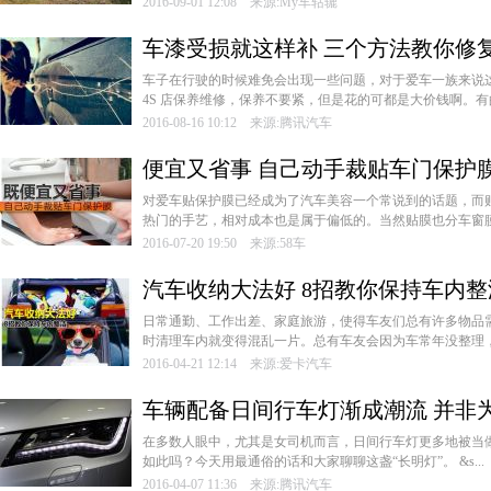
2016-09-01 12:08 来源:My车轱辘
车漆受损就这样补 三个方法教你修
­车子在行驶的时候难免会出现一些问题，对于爱车一族来说
4S 店保养维修，保养不要紧，但是花的可都是大价钱啊。有的
2016-08-16 10:12 来源:腾讯汽车
便宜又省事 自己动手裁贴车门保护
­对爱车贴保护膜已经成为了汽车美容一个常说到的话题，而
热门的手艺，相对成本也是属于偏低的。当然贴膜也分车窗膜、
2016-07-20 19:50 来源:58车
汽车收纳大法好 8招教你保持车内整
日常通勤、工作出差、家庭旅游，使得车友们总有许多物品
时清理车内就变得混乱一片。总有车友会因为车常年没整理，以
2016-04-21 12:14 来源:爱卡汽车
车辆配备日间行车灯渐成潮流 并非
­在多数人眼中，尤其是女司机而言，日间行车灯更多地被当
如此吗？今天用最通俗的话和大家聊聊这盏“长明灯”。 &s...
2016-04-07 11:36 来源:腾讯汽车