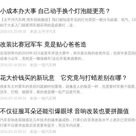
小成本办大事 自己动手换个灯泡能更亮？
­【太平洋汽车网 用车指南频道】我们都知道常见的灯光类型一般分为卤素、氙气、L
由于大多入门级家用车都采用的是卤素灯，这...
2016-03-29 09:38 来源:太平洋汽车
改装比赛冠军车 竟是贴心爸爸造
在深圳举办的2016年AEA改装车评选大赛中，有许多出格的改装作品，也有许多恐
或者小众车，竟然是一辆保姆车!这位开着奥德赛的...
2016-03-16 09:44 来源:一猫汽车网
花大价钱买的新玩意 它究竟与打蜡差别在哪？
很多车主对爱车的美容问题都特别重视，就像是人的脸蛋一样，也需要经常敷个面膜
洗车、打蜡、镀膜等，看的便是哪一款产品更可靠...
2016-03-10 09:34 来源:一猫汽车网
不仅征服耳朵还能引爆眼球 音响改装也要拼颜值
汽车音响改装随着近几年技术的越来越成熟，行家们在音质改装水平上差距已变得很
行家不仅要求改装后音质要有提升，而且车内还要...
2016-03-10 09:33 来源:一猫汽车网