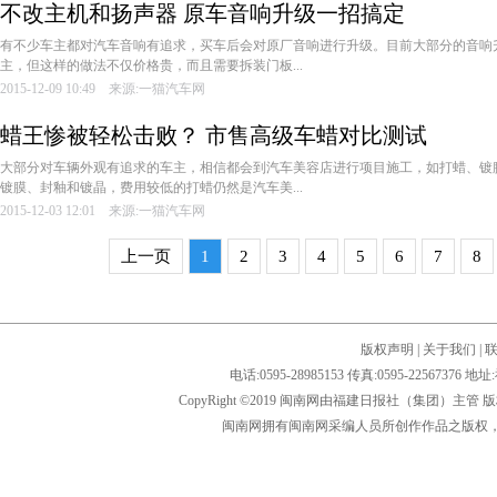
不改主机和扬声器 原车音响升级一招搞定
有不少车主都对汽车音响有追求，买车后会对原厂音响进行升级。目前大部分的音响
主，但这样的做法不仅价格贵，而且需要拆装门板...
2015-12-09 10:49 来源:一猫汽车网
蜡王惨被轻松击败？ 市售高级车蜡对比测试
大部分对车辆外观有追求的车主，相信都会到汽车美容店进行项目施工，如打蜡、镀
镀膜、封釉和镀晶，费用较低的打蜡仍然是汽车美...
2015-12-03 12:01 来源:一猫汽车网
上一页
1
2
3
4
5
6
7
8
版权声明
|
关于我们
|
电话:0595-28985153 传真:0595-2256
CopyRight ©2019 闽南网由福建日报社（集团）主管
闽南网拥有闽南网采编人员所创作作品之版权