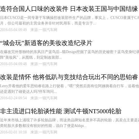
造符合国人口味的改装件 日本改装王国与中国结缘
日本CUSCO是一间专著于车辆操控改装部件生产的品牌，事实上， CUSCO隶属于CARRO
月，但公司最初的主营业务并非针对民用车，而是专注于...
2016-03-04 09:49 来源:一猫汽车网
“城会玩”新逍客的美妆改造纪录片
在爆改完外形独特的东风日产蓝鸟后--猫Design挖掘了蓝鸟的历史秘密？蓝鸟变身
阵“美妆风”，从图纸，到定制改装部...
2016-03-04 09:48 来源:一猫汽车网
改装是情怀 他将低趴与竞技结合玩出不同的思铂睿
Lerry开着他的爱车思铂睿在路上行驶着，“喂!”突然后面有位阿姨骑着自行车，追
还是遇到了碰瓷达人吗?停车询问...
2016-02-24 09:54 来源:一猫汽车网
非主流进口轮胎谈性能 测试牛顿NT5000轮胎
近年来市场上涌现了许多轮胎品牌，而这类品牌知名度并不高的轮胎，其卖点主要是
类轮胎大多数都没有较好的性能，说白了便是&ldqu...
2016-02-01 10:18 来源:一猫汽车网