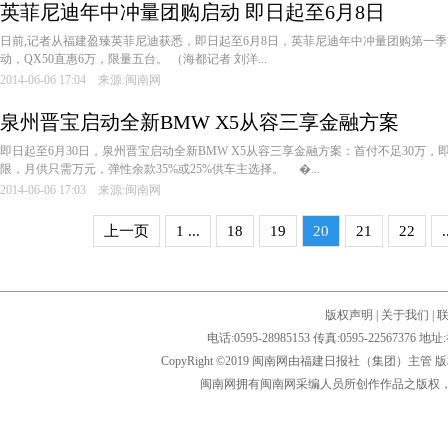
英菲尼迪年中冲量团购启动 即日起至6月8日
日前,记者从福建盈臻英菲尼迪获悉，即日起至6月8日，英菲尼迪年中冲量团购第一季“风
动，QX50直惠6万，限量五台。 （海都记者 刘洋...
2014-06-06 17:04 来源:闽南网
泉州晋宝启动全新BMW X5从容三享金融方案
即日起至6月30日，泉州晋宝启动全新BMW X5从容三享金融方案：首付不足30万，即
限，月供只需万元，弹性余款35%或25%供车主选择。 �...
2014-06-06 17:03 来源:闽南网
上一页
1 ...
18
19
20
21
22
.
版权声明
|
关于我们
|
电话:0595-28985153 传真:0595-2256
CopyRight ©2019 闽南网由福建日报社（集团）主管
闽南网拥有闽南网采编人员所创作作品之版权