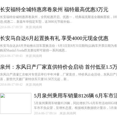
长安福特全城特惠席卷泉州 福特最高优惠3万元
长安福特全城特惠席卷泉州，全民钜惠开启。优惠一，经典福克斯送全额购置税，10
息;优惠二，新嘉年华指定车型，送3000元节能补贴...
2014-06-17 09:59 来源:闽南网
长安马自达6月起置换有礼 享受4000元现金优惠
长安马自达从6月开始推出旧车置换活动：6月1日至8月31日期间(以购车开票日期为准
购买Mazda3 Axela昂克赛拉即可获得一系列感恩...
2014-06-17 09:43 来源:闽南网
泉州：东风日产厂家直供特价会启动 首付低至1.5
东风日产清濛汇京银河专营店举行半年冲量，厂家直供，特价风云会活动，东风日产首
喜，新世代天籁厂家特供车只要16.58万元起，新...
2014-06-17 09:42 来源:闽南网
5月泉州乘用车销量8126辆 6月车市
5月泉州乘用车销量8126辆，同比增长5% 6月车市活动HIGH
车市不负众望，呈增长态度。根据相关数据统计显示，5月泉州
2014-06-17 09:14 来源:闽南网