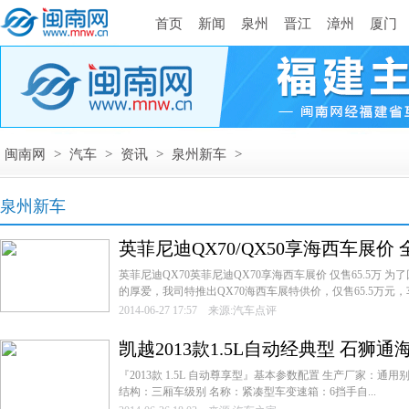
首页
新闻
泉州
晋江
漳州
厦门
闽南网
>
汽车
>
资讯
>
泉州新车
>
泉州新车
英菲尼迪QX70/QX50享海西车展价
英菲尼迪QX70英菲尼迪QX70享海西车展价 仅售65.5万
的厚爱，我司特推出QX70海西车展特供价，仅售65.5万元，车
2014-06-27 17:57 来源:汽车点评
凯越2013款1.5L自动经典型 石狮
『2013款 1.5L 自动尊享型』基本参数配置 生产厂家：通用别克 
结构：三厢车级别 名称：紧凑型车变速箱：6挡手自...