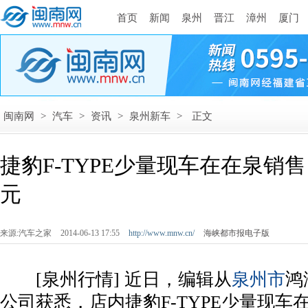
首页
新闻
泉州
晋江
漳州
厦门
闽南网
>
汽车
>
资讯
>
泉州新车
>
正文
捷豹F-TYPE少量现车在在泉销售
元
来源:汽车之家
2014-06-13 17:55
http://www.mnw.cn/
海峡都市报电子版
[泉州行情] 近日，编辑从
泉州市
鸿
公司获悉，店内捷豹F-TYPE少量现车