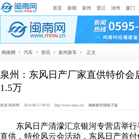
首页
新闻
泉州
晋江
漳州
厦门
闽南网
>
汽车
>
资讯
>
泉州新车
>
正文
泉州：东风日产厂家直供特价会
1.5万
来源:闽南网
2014-06-17 09:42
http://www.mnw.cn/
海峡都市报电子版
东风日产清濛汇京银河专营店举行
直供，特价风云会活动，东风日产首付低