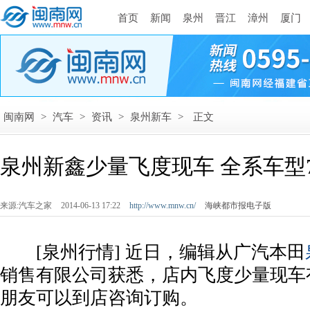
首页
新闻
泉州
晋江
漳州
厦门
闽南网
>
汽车
>
资讯
>
泉州新车
>
正文
泉州新鑫少量飞度现车 全系车型7.3
来源:汽车之家
2014-06-13 17:22
http://www.mnw.cn/
海峡都市报电子版
[泉州行情] 近日，编辑从广汽本田
销售有限公司获悉，店内飞度少量现车
朋友可以到店咨询订购。