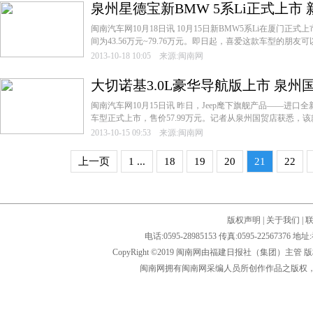
泉州星德宝新BMW 5系Li正式上市 新
闽南汽车网10月18日讯 10月15日新BMW5系Li在厦门正
间为43.56万元~79.76万元。即日起，喜爱这款车型的朋友可以
2013-10-18 10:05 来源:闽南网
大切诺基3.0L豪华导航版上市 泉
闽南汽车网10月15日讯 昨日，Jeep麾下旗舰产品——进口全
车型正式上市，售价57.99万元。记者从泉州国贸店获悉，该款
2013-10-15 09:53 来源:闽南网
上一页
1 ...
18
19
20
21
22
版权声明
|
关于我们
|
电话:0595-28985153 传真:0595-2256
CopyRight ©2019 闽南网由福建日报社（集团）主管
闽南网拥有闽南网采编人员所创作作品之版权