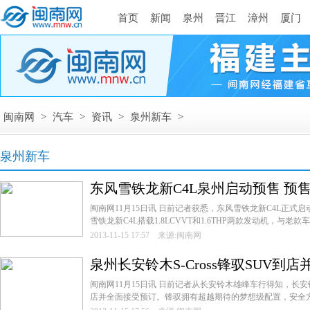
首页
新闻
泉州
晋江
漳州
厦门
闽南网
>
汽车
>
资讯
>
泉州新车
>
泉州新车
东风雪铁龙新C4L泉州启动预售 预售价
闽南网11月15日讯 日前记者获悉，东风雪铁龙新C4L正式启动
雪铁龙新C4L搭载1.8LCVVT和1.6THP两款发动机，与老款车型
2013-11-15 17:57 来源:闽南网
泉州长安铃木S-Cross锋驭SUV到
闽南网11月15日讯 日前记者从长安铃木雄峰车行得知，长安铃木
店并全面接受预订。锋驭拥有超越期待的梦想级配置，安全方面，