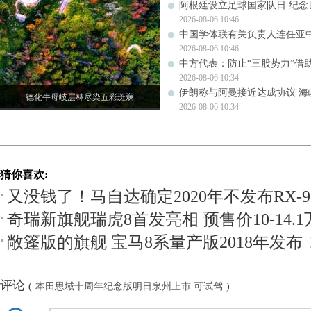
阿根廷设立足球国家队日 纪念
2026-08-06 10:46
中国学体联有关负责人连任亚
2026-08-06 10:46
中方代表：防止“三股势力”借
2026-08-06 10:34
伊朗称与阿曼接近达成协议 
德化牛母岐层林尽染五彩斑斓
2026-08-06 10:34
猜你喜欢:
又没钱了！马自达确定2020年不发布RX-9
奇瑞新旗舰瑞虎8首发亮相 预售价10-14.1
敞篷版的旗舰 宝马8系量产版2018年发布
评论
(
本田思域十周年纪念版明日泉州上市 可试驾
)