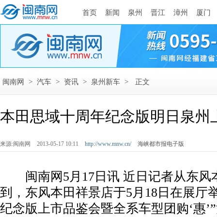
首页
新闻
泉州
晋江
漳州
厦门
闽南网
>
汽车
>
资讯
>
泉州新车
>
正文
本田思域十周年纪念版明日泉州上
来源:闽南网
2013-05-17 10:11
http://www.mnw.cn/
海峡都市报电子版
闽南网5月17日讯 近日记者从东风
到，东风本田祥景店于5月18日在展厅
纪念版上市品鉴会暨全系车型团购‘惠’