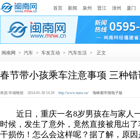
首页
新闻
泉州
晋江
漳州
厦门
闽南网
>
汽车
>
车友互动
>
汽车生活
>
正文
春节带小孩乘车注意事项 三种
来源:羊城晚报
2014-01-30 14:20
http://www.mnw.cn/
海峡都市报电子版
近日，重庆一名8岁男孩在与家人一
时候，发生了意外，竟然直接被甩出了
干损伤！怎么会这样呢？据了解，原因