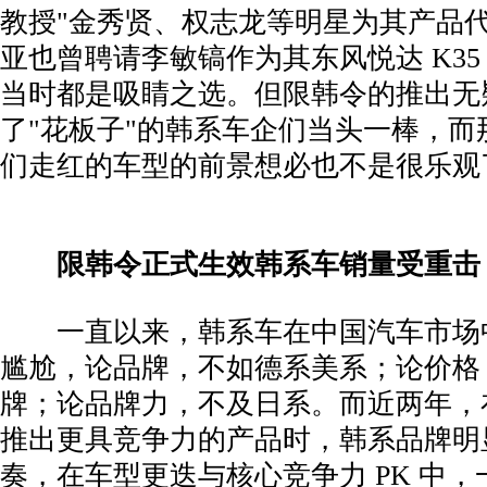
教授"金秀贤、权志龙等明星为其产品
亚也曾聘请李敏镐作为其东风悦达 K35
当时都是吸睛之选。但限韩令的推出无
了"花板子"的韩系车企们当头一棒，而
们走红的车型的前景想必也不是很乐观
­
限韩令正式生效韩系车销量受重击
­ 一直以来，韩系车在中国汽车市场
尴尬，论品牌，不如德系美系；论价格
牌；论品牌力，不及日系。而近两年，
推出更具竞争力的产品时，韩系品牌明
奏，在车型更迭与核心竞争力 PK 中