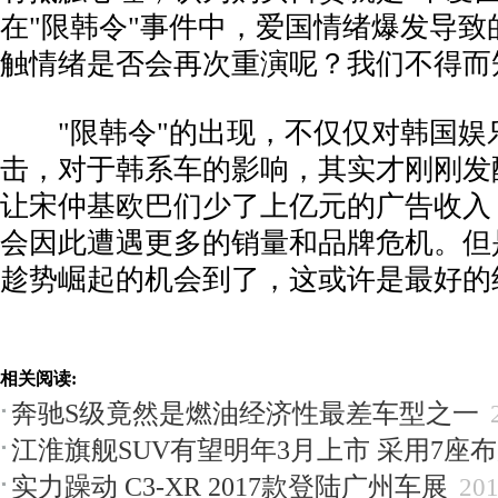
在"限韩令"事件中，爱国情绪爆发导致
触情绪是否会再次重演呢？我们不得而
­ "限韩令"的出现，不仅仅对韩国娱
击，对于韩系车的影响，其实才刚刚发
让宋仲基欧巴们少了上亿元的广告收入
会因此遭遇更多的销量和品牌危机。但
趁势崛起的机会到了，这或许是最好的
相关阅读:
奔驰S级竟然是燃油经济性最差车型之一
江淮旗舰SUV有望明年3月上市 采用7座
实力躁动 C3-XR 2017款登陆广州车展
201