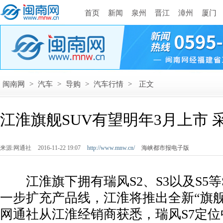
首页
新闻
泉州
晋江
漳州
厦门
闽南网
>
汽车
>
导购
>
汽车行情
>
正文
江淮旗舰SUV有望明年3月上市 
来源:网通社
2016-11-22 19:07
http://www.mnw.cn/
海峡都市报电子版
­ 江淮旗下拥有瑞风S2、S3以及S5等
一步扩充产品线，江淮将推出全新“旗舰”
网通社从江淮经销商获悉，瑞风S7定位