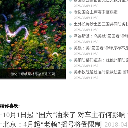
泰国校园枪击案死亡人数升至9
2026-08-09 11:59
老挝国会主席赛宋蓬病逝
2026-08-09 11:59
土外长称沙土巴三国共同防务
2026-08-09 11:59
泽连斯基：乌美就“爱国者”导
2026-08-09 11:58
美媒：美“爱国者”导弹库存不足1
2026-08-09 11:58
美消防部门证实：犹他州消防
2026-08-09 11:57
美参议院通过临时拨款法案 暂
德化牛母岐层林尽染五彩斑斓
2026-08-09 11:57
猜你喜欢:
10月1日起 “国六”油来了 对车主有何影响
北京：4月起“老赖”摇号将受限制
2018-04