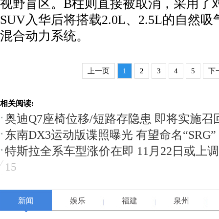
视野盲区。B柱则直接被取消，采用了
SUV入华后将搭载2.0L、2.5L的自
混合动力系统。
上一页
1
2
3
4
5
下
相关阅读:
奥迪Q7座椅位移/短路存隐患 即将实施召
东南DX3运动版谍照曝光 有望命名“SRG”
特斯拉全系车型涨价在即 11月22日或上调
15
新闻
娱乐
福建
泉州