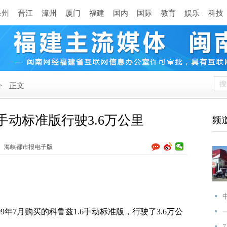
泉州
晋江
漳州
厦门
福建
国内
国际
教育
娱乐
科技
>
正文
6手动标准版行驶3.6万公里
频
海峡都市报电子版
09年7月购买的科鲁兹1.6手动标准版，行驶了3.6万公