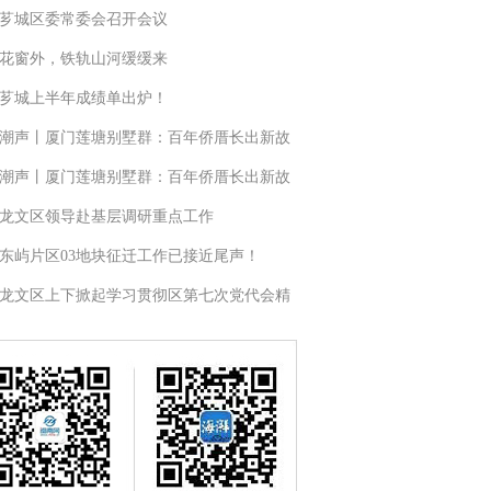
芗城区委常委会召开会议
花窗外，铁轨山河缓缓来
芗城上半年成绩单出炉！
潮声丨厦门莲塘别墅群：百年侨厝长出新故
潮声丨厦门莲塘别墅群：百年侨厝长出新故
龙文区领导赴基层调研重点工作
东屿片区03地块征迁工作已接近尾声！
龙文区上下掀起学习贯彻区第七次党代会精