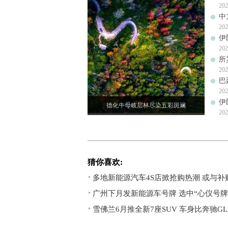
202
中
202
伊
202
所
202
巴
202
伊
德化牛母岐层林尽染五彩斑斓
202
猜你喜欢:
多地新能源汽车4S店掀抢购热潮 或与
广州下月发新能源车号牌 选中“心仪号牌
雪佛兰6月推全新7座SUV 车身比奔驰GL