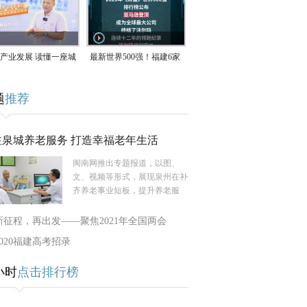
产业发展 读懂一座城
最新世界500强！福建6家
南生：42岁白手起
企业上榜
题
推荐
率先研发草本卫生巾
注泉城养老服务 打造幸福老年生活
闽南网推出专题报道，以图、
文、视频等形式，展现泉州在补
齐养老事业短板，提升养老服
新征程，再出发——聚焦2021年全国两会
2020福建高考招录
小时
点击排行榜