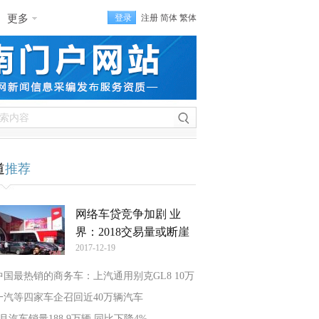
更多
登录
注册
简体
繁体
道
推荐
网络车贷竞争加剧 业
界：2018交易量或断崖
2017-12-19
中国最热销的商务车：上汽通用别克GL8 10万
一汽等四家车企召回近40万辆汽车
7月汽车销量188.9万辆 同比下降4%