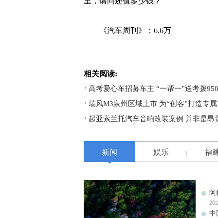
里，请问还值多少钱？
《汽车周刊》：6.6万
相关阅读:
高考爱心车招募车主 “一帮一”送考拨950
瑞风M3泉州区域上市 为“创客”打造专属
起亚索兰托汽车音响改装案例 并非是昂
新闻
娱乐
福
阿
202
中