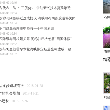
6-08-06 10:46
方代表：防止“三股势力”借助新兴技术蔓延渗透
6-08-06 10:34
石狮
朗称与阿曼接近达成协议 海峡现有两条航道将关闭
6-08-06 10:34
罗门群岛总理重申坚持一个中国原则
6-08-06 10:34
西降级与阿根廷关系 阿称驻巴大使将“回国休假”
6-08-06 10:32
朗与阿曼就霍尔木兹海峡拟定航道坐标达成一致
石狮
6-08-06 10:32
精
乱子
补贴逐步退坡有关
2018-01-28
”的机会增加
2017-11-21
约起
S还长
2018-02-26
跑道