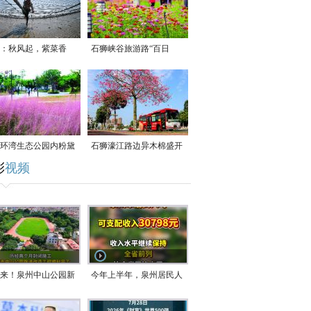
：秋风起，紫菜香
石狮峡谷旅游路“百日
草”争相斗艳
环湾生态公园内粉黛
石狮濠江路边异木棉盛开
彩
视频
草盛放
来！泉州中山公园新
今年上半年，泉州居民人
正式开放！
均可支配收入公布！