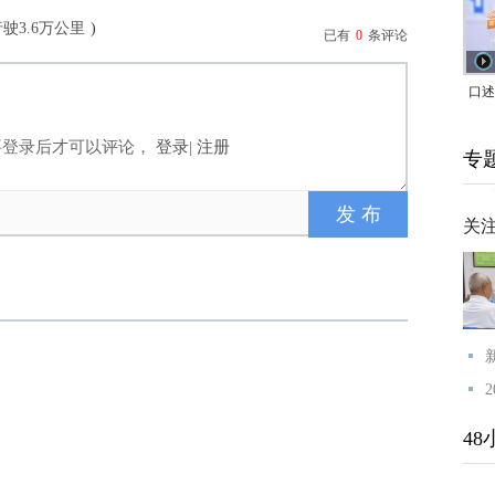
驶3.6万公里
)
已有
0
条评论
口述
｜赖
要登录后才可以评论，
登录
|
注册
专
家，
关
48