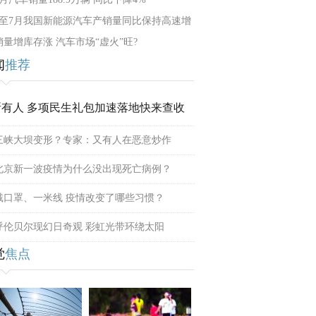
1至7月我国新能源汽车产销量同比保持高速增
销量增库存涨 汽车市场“虚火”旺?
闻
推荐
所有人 多项民生礼包加速落地快来查收
三峡大坝变形？专家：又有人在恶意炒作
北京新一波疫情为什么没出现死亡病例？
戴口罩、一米线 疫情改变了哪些习惯？
呼伦贝尔现幻日奇观 彩虹光带环绕太阳
觉
焦点