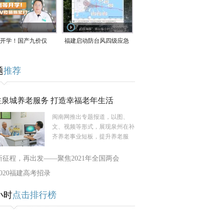
开学！国产九价仅
福建启动防台风四级应急
9.5元/针，HPV疫苗抓
响应！台风“白海豚”将于
题
推荐
9日在长江口至福建北部
一带沿海登陆
注泉城养老服务 打造幸福老年生活
闽南网推出专题报道，以图、
文、视频等形式，展现泉州在补
齐养老事业短板，提升养老服
新征程，再出发——聚焦2021年全国两会
2020福建高考招录
小时
点击排行榜