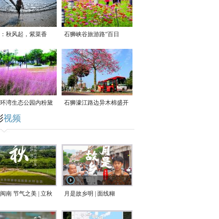
：秋风起，紫菜香
石狮峡谷旅游路“百日
草”争相斗艳
环湾生态公园内粉黛
石狮濠江路边异木棉盛开
彩
视频
草盛放
闽南 节气之美 | 立秋
月是故乡明 | 面线糊