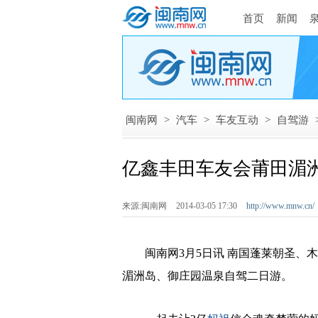
首页
新闻
闽南网
>
汽车
>
车友互动
>
自驾游
亿鑫丰田车友会莆田湄
来源:闽南网
2014-03-05 17:30
http://www.mnw.cn/
闽南网3月5日讯 南国蓬莱朝圣、木兰
湄洲岛、御庄园温泉自驾二日游。