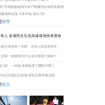
1至7月我国新能源汽车产销量同比保持高速增
销量增库存涨 汽车市场“虚火”旺?
闻
推荐
所有人 多项民生礼包加速落地快来查收
三峡大坝变形？专家：又有人在恶意炒作
北京新一波疫情为什么没出现死亡病例？
戴口罩、一米线 疫情改变了哪些习惯？
呼伦贝尔现幻日奇观 彩虹光带环绕太阳
觉
焦点