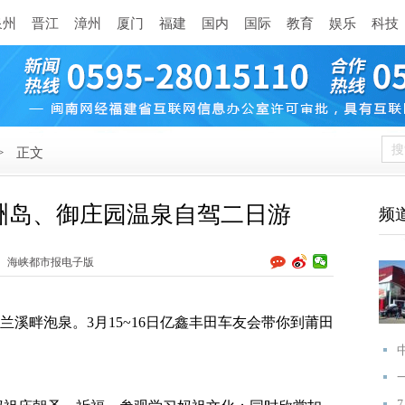
泉州
晋江
漳州
厦门
福建
国内
国际
教育
娱乐
科技
>
正文
洲岛、御庄园温泉自驾二日游
频
海峡都市报电子版
溪畔泡泉。3月15~16日亿鑫丰田车友会带你到莆田