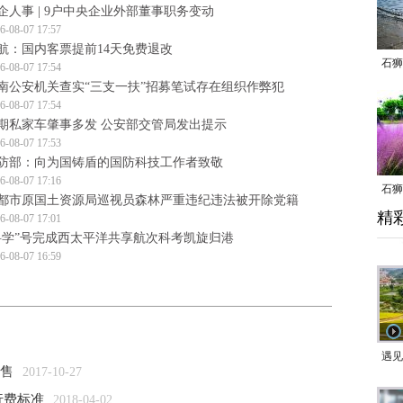
企人事 | 9户中央企业外部董事职务变动
6-08-07 17:57
航：国内客票提前14天免费退改
石狮
6-08-07 17:54
南公安机关查实“三支一扶”招募笔试存在组织作弊犯
6-08-07 17:54
期私家车肇事多发 公安部交管局发出提示
6-08-07 17:53
防部：向为国铸盾的国防科技工作者致敬
6-08-07 17:16
石狮
都市原国土资源局巡视员森林严重违纪违法被开除党籍
精
乱子
6-08-07 17:01
科学”号完成西太平洋共享航次科考凯旋归港
6-08-07 16:59
遇见
起售
2017-10-27
行费标准
2018-04-02