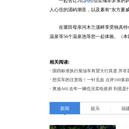
一起去让2亿
妈祖
信众魂牵梦萦的
人心弦的湄屿潮音，以及素有“东方夏
在莆田母亲河木兰溪畔享受独具特色
温泉等56个温泉池等您一起体验。（本网
相关阅读:
国四标准执行柴油车有望大行其道 并非
想买车的注意啦！一针见血 点评100多
奥迪A6L去年一辆也没卖给政府 到底是
新闻
娱乐
福