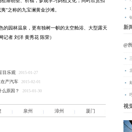
妈祖庙朝圣、祈福，参观学习妈祖文化；同时欣赏扣
威夷”之称的九宝澜黄金沙滩。
新
的园林温泉，更有独树一帜的太空舱浴、大型露天
记者 刘洋 黄秀花 陈荣）
@
盲目乐观
2015-01-27
款在产汽车
2015-02-01
什么原因？
2015-01-30
视
建
泉州
漳州
厦门