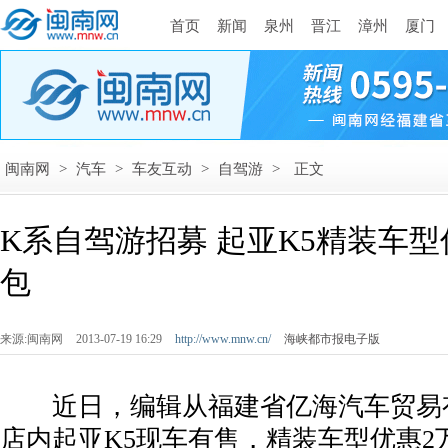
首页
新闻
泉州
晋江
漳州
厦门
闽南网
>
汽车
>
车友互动
>
自驾游
>
正文
K系自驾游招募 起亚K5精装车型
包
来源:闽南网
2013-07-19 16:29
http://www.mnw.cn/
海峡都市报电子版
近日，编辑从福建省亿海汽车贸易
店内起亚K5现车有售，精装车型优惠2万