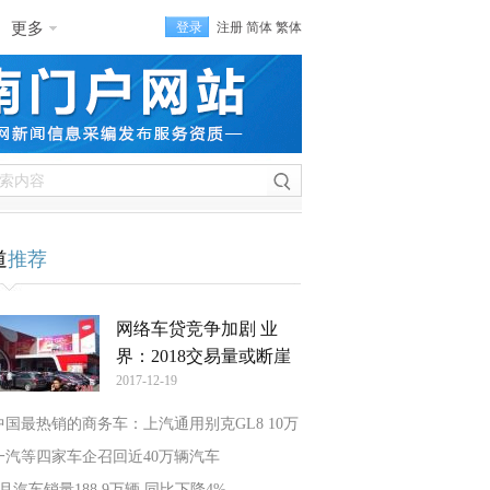
更多
登录
注册
简体
繁体
道
推荐
网络车贷竞争加剧 业
界：2018交易量或断崖
2017-12-19
中国最热销的商务车：上汽通用别克GL8 10万
一汽等四家车企召回近40万辆汽车
7月汽车销量188.9万辆 同比下降4%