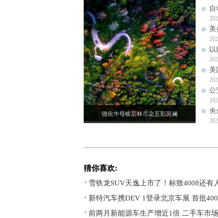
自
202
美
202
以
202
美
202
公
202
央
德化牛母岐层林尽染五彩斑斓
202
猜你喜欢:
雪铁龙SUV天逸上市了！标致4008还有
新特汽车携DEV 1登录北京车展 首批40
前两月新能源车生产增近1倍 二手车市