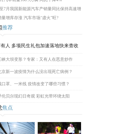
1至7月我国新能源汽车产销量同比保持高速增
销量增库存涨 汽车市场“虚火”旺?
闻
推荐
所有人 多项民生礼包加速落地快来查收
三峡大坝变形？专家：又有人在恶意炒作
北京新一波疫情为什么没出现死亡病例？
戴口罩、一米线 疫情改变了哪些习惯？
呼伦贝尔现幻日奇观 彩虹光带环绕太阳
觉
焦点