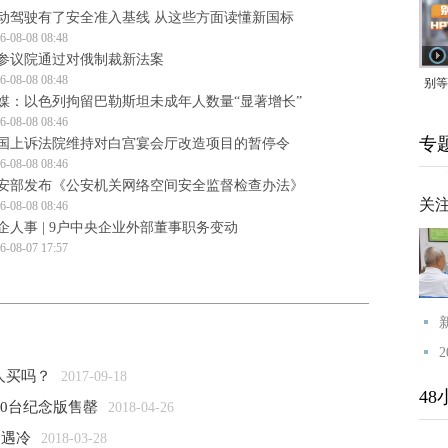
动驾驶有了安全准入基线 从这些方面读懂新国标
6-08-08 08:48
参议院通过对俄制裁新法案
6-08-08 08:48
别等
媒：以色列拘留巴勒斯坦未成年人数量“显著增长”
24
6-08-08 08:46
专
国上诉法院维持对白宫宴会厅改造项目的暂停令
紧打
6-08-08 08:46
安部发布《公安机关网络空间安全监督检查办法》
关
6-08-08 08:46
企人事 | 9户中央企业外部董事职务变动
6-08-07 17:57
人买吗？
2017-09-18
48
00台纪念版售罄
2018-04-26
场遇冷
2018-03-28