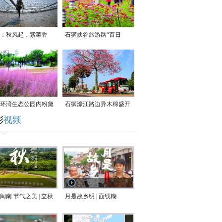
：秋风起，紫菜香
石狮峡谷旅游路“百日
草”争相斗艳
环湾生态公园内粉黛
石狮濠江路边异木棉盛开
彩
视频
草盛放
闽南 节气之美 | 立秋
月是故乡明 | 面线糊