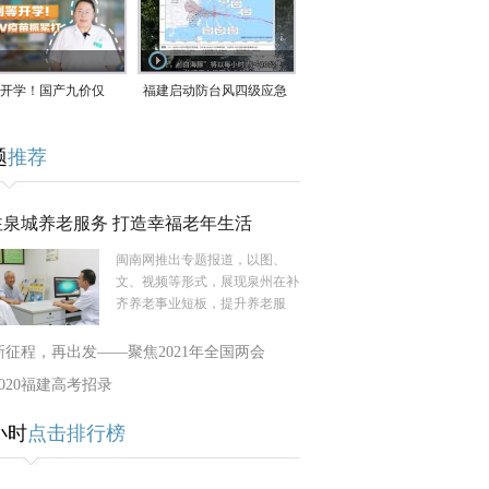
开学！国产九价仅
福建启动防台风四级应急
9.5元/针，HPV疫苗抓
响应！台风“白海豚”将于
题
推荐
9日在长江口至福建北部
一带沿海登陆
注泉城养老服务 打造幸福老年生活
闽南网推出专题报道，以图、
文、视频等形式，展现泉州在补
齐养老事业短板，提升养老服
新征程，再出发——聚焦2021年全国两会
2020福建高考招录
小时
点击排行榜