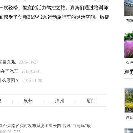
一次轻松、惬意的活力驾控之旅。嘉宾们通过培训师
感受了创新BMW 2系运动旅行车的灵活空间、敏捷
石狮
盲目乐观
2015-01-27
石狮
款在产汽车
精
2015-02-01
乱子
什么原因？
2015-01-30
建
泉州
漳州
厦门
遇见
新台风路径实时发布系统卫星云图 台风“白海豚”最
6-08-08 17:57