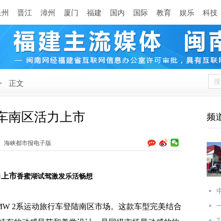
泉州
晋江
漳州
厦门
福建
国内
国际
教育
娱乐
科技
>
正文
行车南区活力上市
频
海峡都市报电子版
力上市
香蜜湖试驾激发乐活畅想
MW 2系运动旅行车登陆南区市场。这款车型完美结合