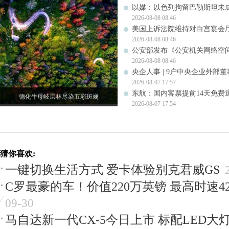
以媒：以色列拘留巴勒斯坦未成
2026-08-08 08:46
美国上诉法院维持对白宫宴会
2026-08-08 08:46
公安部发布《公安机关网络空
2026-08-08 08:46
央企人事 | 9户中央企业外部
2026-08-07 17:57
东航：国内客票提前14天免费
德化牛母岐层林尽染五彩斑斓
2026-08-07 17:54
猜你喜欢:
一键切换生活方式 爱卡体验别克君威GS
C罗最豪的车！价值220万英镑 最高时速42
09-30
马自达新一代CX-5今日上市 标配LED大