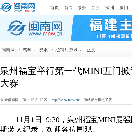
首页
新闻
泉州
晋江
漳州
厦门
闽南网
>
汽车
>
资讯
>
经销商资讯
>
正文
泉州福宝举行第一代MINI五门
大赛
来源:闽南网
2014-10-31 10:22
http://www.mnw.cn/
海峡都市报电子版
11月1日19:30，泉州福宝MINI最
斯装人纪录，欢迎各位围观。