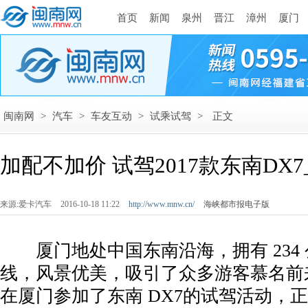
首页
新闻
泉州
晋江
漳州
厦门
闽南网
>
汽车
>
车友互动
>
试乘试驾
>
正文
加配不加价 试驾2017款东南DX
来源:爱卡汽车
2016-10-18 11:22
http://www.mnw.cn/
海峡都市报电子版
­ 厦门地处中国东南沿海，拥有 234
线，风景优美，吸引了众多游客慕名前
在厦门参加了东南 DX7的试驾活动，