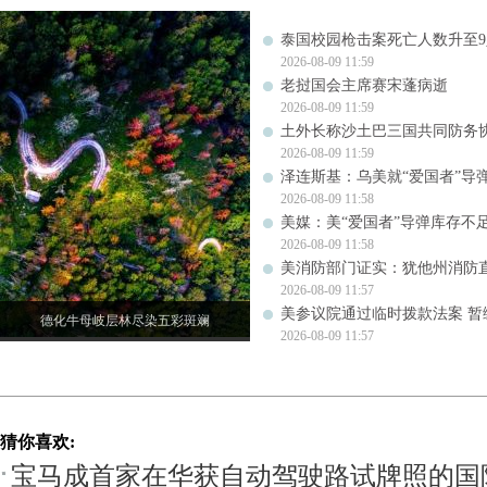
泰国校园枪击案死亡人数升至9
2026-08-09 11:59
老挝国会主席赛宋蓬病逝
2026-08-09 11:59
土外长称沙土巴三国共同防务
2026-08-09 11:59
泽连斯基：乌美就“爱国者”导
2026-08-09 11:58
美媒：美“爱国者”导弹库存不足1
2026-08-09 11:58
美消防部门证实：犹他州消防
2026-08-09 11:57
美参议院通过临时拨款法案 暂
德化牛母岐层林尽染五彩斑斓
2026-08-09 11:57
猜你喜欢:
宝马成首家在华获自动驾驶路试牌照的国