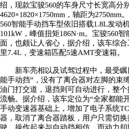
绍，现款宝骏560的车身尺寸长宽高分
4620×1820×1750mm，轴距为2750
560智能手动挡车型依旧搭载1.8L发动
101kW，峰值扭矩186N·m。宝骏56
面，也颇让人省心，据介绍，该车综合
里7.4L，变速箱匹配5速AMT变速箱。
新车亮相以及试驾过程中，最受瞩目
能手动挡”，没有了离合器对左脚的束
油门打交道，退挡则可自动进行，整个
流畅。据介绍，该车定位为“全家都能开
手动变速器基础上，增加了电子系统T
器，取消了离合器踏板，用户只需切换
驶，操作起来与自动挡相仿，而动力却