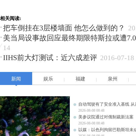
相关阅读:
把车倒挂在3层楼墙面 他怎么做到的？
20
美当局设事故回应最终期限特斯拉或遭7.0
14
IIHS前大灯测试：近六成差评
2016-07-18
新闻
娱乐
福建
泉州
自动驾驶有了安全准入基线 从
2026-08-08 08:48
美参议院通过对俄制裁新法案
2026-08-08 08:48
以媒：以色列拘留巴勒斯坦未成