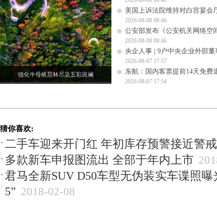
2026-08-08 08:46
美国上诉法院维持对白宫宴会
2026-08-08 08:46
公安部发布《公安机关网络空
2026-08-08 08:46
央企人事 | 9户中央企业外部
2026-08-07 17:57
东航：国内客票提前14天免费
德化牛母岐层林尽染五彩斑斓
2026-08-07 17:54
猜你喜欢:
二手车迎来开门红 年初库存预警接近警
多款新车申报图流出 全部于年内上市
201
君马全新SUV D50车型无伪装实车谍照曝光
5”
2018-02-08