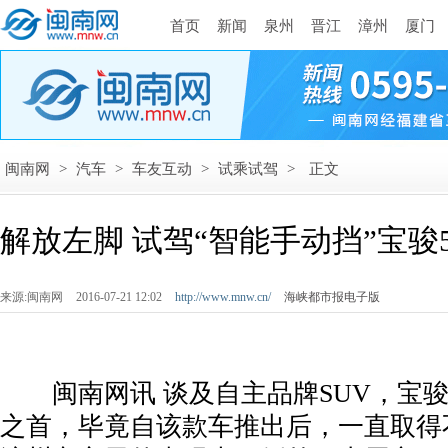
首页
新闻
泉州
晋江
漳州
厦门
闽南网
>
汽车
>
车友互动
>
试乘试驾
>
正文
解放左脚 试驾“智能手动挡”宝骏5
来源:闽南网
2016-07-21 12:02
http://www.mnw.cn/
海峡都市报电子版
闽南网讯 谈及自主品牌SUV，宝骏5
之首，毕竟自该款车推出后，一直取得