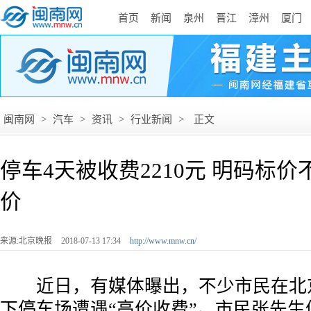
首页
新闻
泉州
晋江
漳州
厦门
闽南网
>
汽车
>
资讯
>
行业新闻
>
正文
停车4天被收费2210元 明码标
价
来源:北京晚报
2018-07-13 17:34
http://www.mnw.cn/
­ 近日，有媒体曝出，不少市民在北
下停车场遭遇“高价收费”。市民张先生