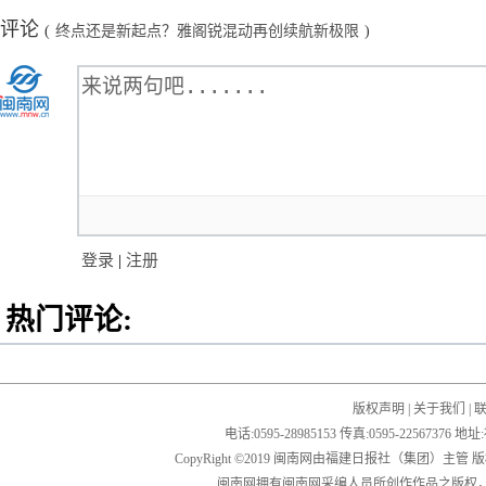
评论
(
终点还是新起点？雅阁锐混动再创续航新极限
)
登录
|
注册
热门评论:
版权声明
|
关于我们
|
电话:0595-28985153 传真:0595-2256
CopyRight ©2019 闽南网由福建日报社（集团）主管
闽南网拥有闽南网采编人员所创作作品之版权