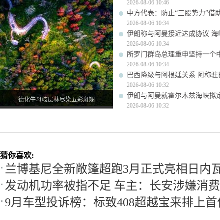
2026-08-06 10:46
中方代表：防止“三股势力”借
2026-08-06 10:34
伊朗称与阿曼接近达成协议 
2026-08-06 10:34
所罗门群岛总理重申坚持一个
2026-08-06 10:34
巴西降级与阿根廷关系 阿称驻
2026-08-06 10:32
伊朗与阿曼就霍尔木兹海峡拟
德化牛母岐层林尽染五彩斑斓
2026-08-06 10:32
猜你喜欢:
兰博基尼全新敞篷超跑3月正式亮相日内
发动机功率被指不足 车主：长安涉嫌消
9月车型投诉榜：标致408超越宝来排上首