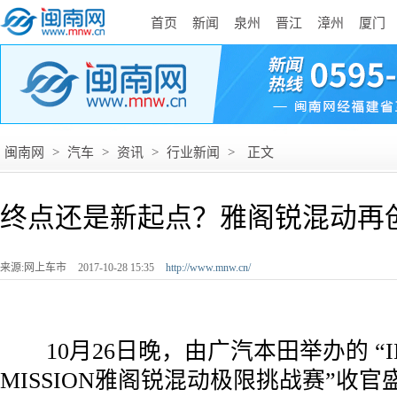
首页
新闻
泉州
晋江
漳州
厦门
闽南网
>
汽车
>
资讯
>
行业新闻
>
正文
终点还是新起点？雅阁锐混动再
来源:网上车市
2017-10-28 15:35
http://www.mnw.cn/
­ 10月26日晚，由广汽本田举办的 “IN
MISSION雅阁锐混动极限挑战赛”收官