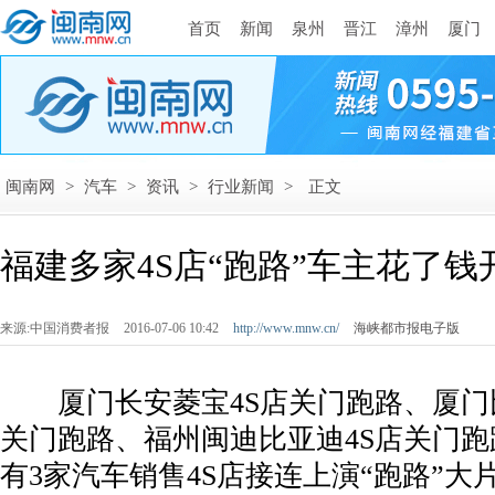
首页
新闻
泉州
晋江
漳州
厦门
闽南网
>
汽车
>
资讯
>
行业新闻
>
正文
福建多家4S店“跑路”车主花了钱
来源:中国消费者报
2016-07-06 10:42
http://www.mnw.cn/
海峡都市报电子版
­ 厦门长安菱宝4S店关门跑路、厦门
关门跑路、福州闽迪比亚迪4S店关门跑
有3家汽车销售4S店接连上演“跑路”大