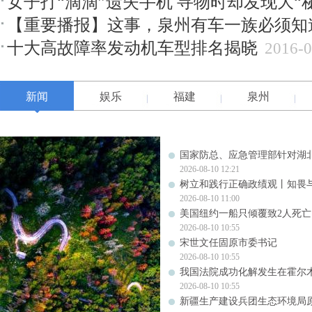
女子打“滴滴”遗失手机 寻物时却发现大“
【重要播报】这事，泉州有车一族必须知
十大高故障率发动机车型排名揭晓
2016-0
新闻
娱乐
福建
泉州
国家防总、应急管理部针对湖
2026-08-10 12:21
树立和践行正确政绩观丨知畏
2026-08-10 11:00
美国纽约一船只倾覆致2人死亡
2026-08-10 10:55
宋世文任固原市委书记
2026-08-10 10:55
我国法院成功化解发生在霍尔
2026-08-10 10:55
新疆生产建设兵团生态环境局