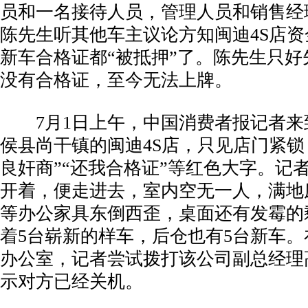
员和一名接待人员，管理人员和销售经
陈先生听其他车主议论方知闽迪4S店
新车合格证都“被抵押”了。陈先生只好
没有合格证，至今无法上牌。
­ 7月1日上午，中国消费者报记者来
侯县尚干镇的闽迪4S店，只见店门紧锁
良奸商”“还我合格证”等红色大字。记
开着，便走进去，室内空无一人，满地
等办公家具东倒西歪，桌面还有发霉的
着5台崭新的样车，后仓也有5台新车。
办公室，记者尝试拨打该公司副总经理
示对方已经关机。