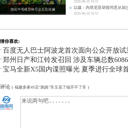
2026-08-10 10:55
以媒：内塔尼亚胡曾同意从加
德化牛母岐层林尽染五彩斑斓
2026-08-10 10:52
猜你喜欢:
百度无人巴士阿波龙首次面向公众开放试
郑州日产和江铃发召回 涉及车辆总数6086
宝马全新X5国内谍照曝光 夏季进行全球
评论
(
福建多家4S店“跑路”车主花了钱开不了车
)