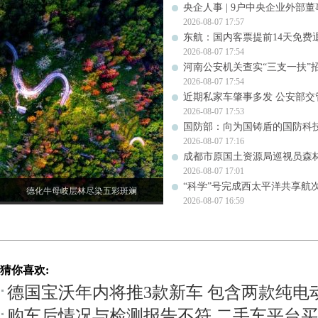
央企人事 | 9户中央企业外部
2026-08-07 17:57
东航：国内客票提前14天免费
2026-08-07 17:54
河南公安机关查实“三支一扶”
2026-08-07 17:54
近期私家车肇事多发 公安部交
2026-08-07 17:53
国防部：向为国铸盾的国防科
2026-08-07 17:16
成都市原国土资源局巡视员森
2026-08-07 17:01
“科学”号完成西太平洋共享航
德化牛母岐层林尽染五彩斑斓
2026-08-07 16:59
猜你喜欢:
德国宝沃年内将推3款新车 包含两款纯电动
购车后情况与检测报告不符 二手车平台