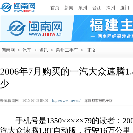
首页
新闻
泉州
晋江
漳州
厦门
闽南网
>
汽车
>
资讯
>
泉州二手车
>
正文
2006年7月购买的一汽大众速腾1
少
来源:闽南网
2015-07-02 09:50
http://www.mnw.cn/
海峡都市报电子版
手机号是1350×××××79的读者：20
汽大众速腾1.8T自动版，行驶16万公