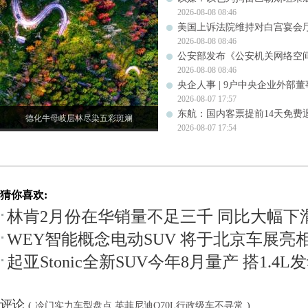
2026-08-08 08:46
美国上诉法院维持对白宫宴会
2026-08-08 08:46
公安部发布《公安机关网络空
2026-08-08 08:46
央企人事 | 9户中央企业外部
2026-08-07 17:57
东航：国内客票提前14天免费
德化牛母岐层林尽染五彩斑斓
2026-08-07 17:54
猜你喜欢:
林肯2月份在华销量不足三千 同比大幅下
WEY智能概念电动SUV 将于北京车展亮
起亚Stonic全新SUV今年8月量产 搭1.4L
评论
(
冷门实力车型盘点 英菲尼迪Q70L行政级车不寻常
)