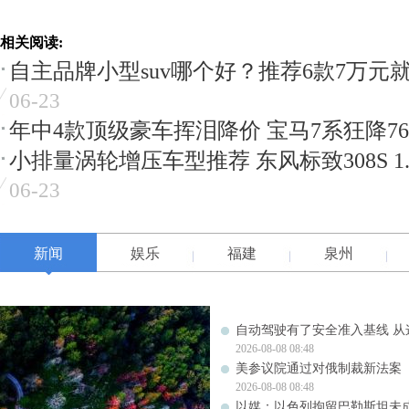
相关阅读:
自主品牌小型suv哪个好？推荐6款7万元
06-23
年中4款顶级豪车挥泪降价 宝马7系狂降76
小排量涡轮增压车型推荐 东风标致308S 1.
06-23
新闻
娱乐
福建
泉州
自动驾驶有了安全准入基线 从
2026-08-08 08:48
美参议院通过对俄制裁新法案
2026-08-08 08:48
以媒：以色列拘留巴勒斯坦未成