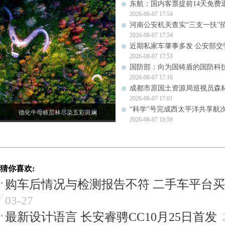
东航：国内客票提前14天免费
2026-08-07 17:54
河南公安机关查实“三支一扶”
2026-08-07 17:54
近期私家车肇事多发 公安部交
2026-08-07 17:53
国防部：向为国铸盾的国防科
2026-08-07 17:16
成都市原国土资源局巡视员森
2026-08-07 17:01
“科学”号完成西太平洋共享航
德化牛母岐层林尽染五彩斑斓
2026-08-07 16:59
猜你喜欢:
购车后情况与检测报告不符 二手车平台
03-27
最新设计语言 长安睿骋CC10月25日首发