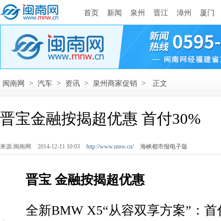
首页
新闻
泉州
晋江
漳州
厦门
闽南网
>
汽车
>
资讯
>
泉州商家促销
>
正文
晋宝金融按揭超优惠 首付30%
来源:闽南网
2014-12-11 10:03
http://www.mnw.cn/
海峡都市报电子版
晋宝 金融按揭超优惠
全新BMW X5“从容双享方案”：首