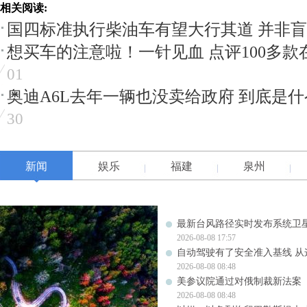
相关阅读:
国四标准执行柴油车有望大行其道 并非
想买车的注意啦！一针见血 点评100多款
01
奥迪A6L去年一辆也没卖给政府 到底是
30
新闻
娱乐
福建
泉州
最新台风路径实时发布系统卫星
2026-08-08 17:57
自动驾驶有了安全准入基线 从
2026-08-08 08:48
美参议院通过对俄制裁新法案
2026-08-08 08:48