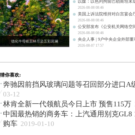
以媒：以色列拘留巴勒斯坦未成
2026-08-08 08:46
美国上诉法院维持对白宫宴会
2026-08-08 08:46
公安部发布《公安机关网络空
2026-08-08 08:46
央企人事 | 9户中央企业外部
德化牛母岐层林尽染五彩斑斓
2026-08-07 17:57
猜你喜欢:
奔驰因前挡风玻璃问题等召回部分进口A
03-12
林肯全新一代领航员今日上市 预售115万
中国最热销的商务车：上汽通用别克GL8 
购车
2019-01-10