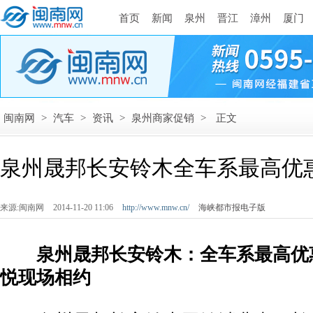
首页
新闻
泉州
晋江
漳州
厦门
闽南网
>
汽车
>
资讯
>
泉州商家促销
>
正文
泉州晟邦长安铃木全车系最高优惠
来源:闽南网
2014-11-20 11:06
http://www.mnw.cn/
海峡都市报电子版
泉州晟邦长安铃木：全车系最高优惠2
悦现场相约