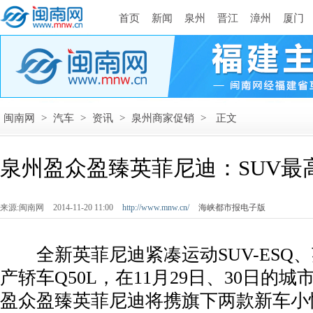
首页
新闻
泉州
晋江
漳州
厦门
闽南网
>
汽车
>
资讯
>
泉州商家促销
>
正文
泉州盈众盈臻英菲尼迪：SUV最
来源:闽南网
2014-11-20 11:00
http://www.mnw.cn/
海峡都市报电子版
全新英菲尼迪紧凑运动SUV-ESQ
产轿车Q50L，在11月29日、30日的
盈众盈臻英菲尼迪将携旗下两款新车小怪