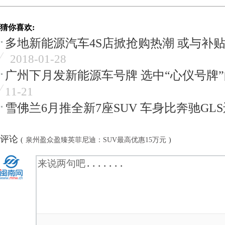
猜你喜欢:
多地新能源汽车4S店掀抢购热潮 或与补
2018-01-28
广州下月发新能源车号牌 选中“心仪号牌
11-21
雪佛兰6月推全新7座SUV 车身比奔驰GL
评论
(
泉州盈众盈臻英菲尼迪：SUV最高优惠15万元
)