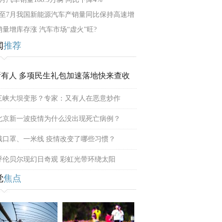
1至7月我国新能源汽车产销量同比保持高速增
销量增库存涨 汽车市场“虚火”旺?
闻
推荐
所有人 多项民生礼包加速落地快来查收
三峡大坝变形？专家：又有人在恶意炒作
北京新一波疫情为什么没出现死亡病例？
戴口罩、一米线 疫情改变了哪些习惯？
呼伦贝尔现幻日奇观 彩虹光带环绕太阳
觉
焦点