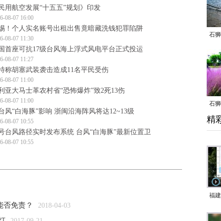
民用航空发展“十五五”规划》印发
6-08-07 16:00
惕！个人实名账号出租出售竟暗藏洗钱犯罪陷阱
石狮
6-08-07 11:30
国首座可抗17级台风海上浮式风电平台正式投运
6-08-07 11:27
特称胡塞武装袭击造成11名平民受伤
6-08-07 11:00
利亚大马士革农村省“恐怖爆炸”致2死13伤
6-08-07 11:00
石狮
台风“白海豚”影响 浙闽沿海阵风将达12~13级
精
乱子
6-08-07 10:55
3号台风路径实时发布系统 台风“白海豚”最新位置卫
6-08-07 10:55
福建
能否免责？
2018-04-03
响应
灯
2017-09-21