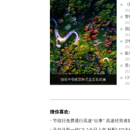
《
202
警
202
我
202
沙
202
叙
202
受
202
1
德化牛母岐层林尽染五彩斑斓
202
猜你喜欢:
节假日免费通行高速“出事” 高速经营者
马自达新一代CX-5今日上市 标配LED大