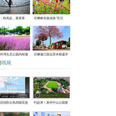
：秋风起，紫菜香
石狮峡谷旅游路“百日
草”争相斗艳
环湾生态公园内粉黛
石狮濠江路边异木棉盛开
彩
视频
草盛放
启动防台风四级应急
约起来！泉州中山公园新
！台风“白海豚”将于
跑道正式开放！