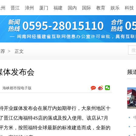
泉州
晋江
漳州
厦门
福建
国内
国际
教育
娱乐
科技
推荐
>
正文
媒体发布会
频
海峡都市报电子版
福特开业媒体发布会在展厅内如期举行，大泉州地区十
了晋江亿海福特4S店的落成及投入使用。该店从7月
多平方米，按照福特全球最新的标准建造而成，全新的