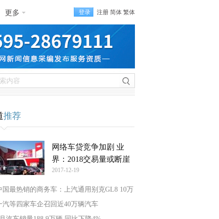
更多
登录
注册
简体
繁体
道
推荐
网络车贷竞争加剧 业
界：2018交易量或断崖
2017-12-19
中国最热销的商务车：上汽通用别克GL8 10万
一汽等四家车企召回近40万辆汽车
7月汽车销量188.9万辆 同比下降4%