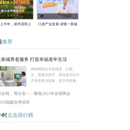
在长江口至福建北部
沿海登陆
上半年，泉州居民人
口述产业发展 读懂一座城
支配收入公布！
｜赖南生：42岁白手起
题
推荐
家，率先研发草本卫生巾
注泉城养老服务 打造幸福老年生活
闽南网推出专题报道，以图、
文、视频等形式，展现泉州在补
齐养老事业短板，提升养老服
新征程，再出发——聚焦2021年全国两会
2020福建高考招录
小时
点击排行榜