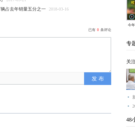
9日
万辆占去年销量五分之一
2018-03-16
一带
今年
已有
0
条评论
均可
专
关
48