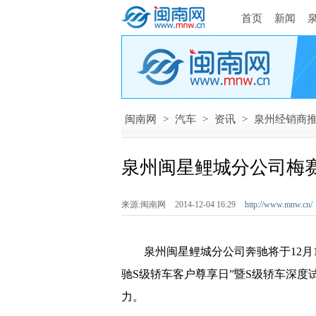
首页
新闻
闽南网
>
汽车
>
资讯
>
泉州经销商
泉州闽星鲤城分公司梅赛
来源:闽南网
2014-12-04 16:29
http://www.mnw.cn/
泉州闽星鲤城分公司奔驰将于12月1
驰S级轿车客户尊享日”暨S级轿车深度
力。