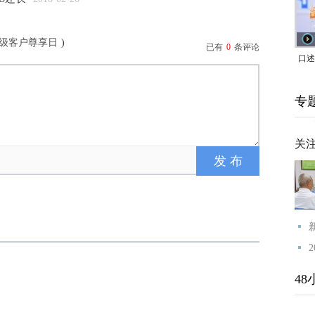
S级客户尊享日
)
已有
0
条评论
口述
｜赖
专
家，
关
48