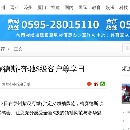
泉州
晋江
漳州
厦门
福建
国内
国际
教育
娱乐
科技
推荐
>
正文
德斯-奔驰S级客户尊享日
频
海峡都市报电子版
3日在泉州紫茂府举行“定义领袖风范，梅赛德斯-奔
试驾会。让您充分感受全新S级的领袖风范与奢华魅