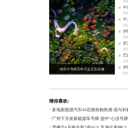
202
中
202
中
202
伊
202
所
202
巴
202
伊
德化牛母岐层林尽染五彩斑斓
202
猜你喜欢:
多地新能源汽车4S店掀抢购热潮 或与
广州下月发新能源车号牌 选中“心仪号牌
雪佛兰6月推全新7座SUV 车身比奔驰GL