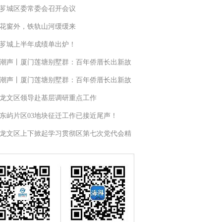
芗城区委常委会召开会议
花窗外，铁轨山河缓缓来
芗城上半年成绩单出炉！
潮声丨厦门莲塘别墅群：百年侨厝长出新故
潮声丨厦门莲塘别墅群：百年侨厝长出新故
龙文区领导赴基层调研重点工作
东屿片区03地块征迁工作已接近尾声！
龙文区上下掀起学习贯彻区第七次党代会精