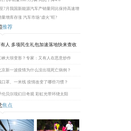
1至7月我国新能源汽车产销量同比保持高速增
销量增库存涨 汽车市场“虚火”旺?
闻
推荐
所有人 多项民生礼包加速落地快来查收
三峡大坝变形？专家：又有人在恶意炒作
北京新一波疫情为什么没出现死亡病例？
戴口罩、一米线 疫情改变了哪些习惯？
呼伦贝尔现幻日奇观 彩虹光带环绕太阳
觉
焦点