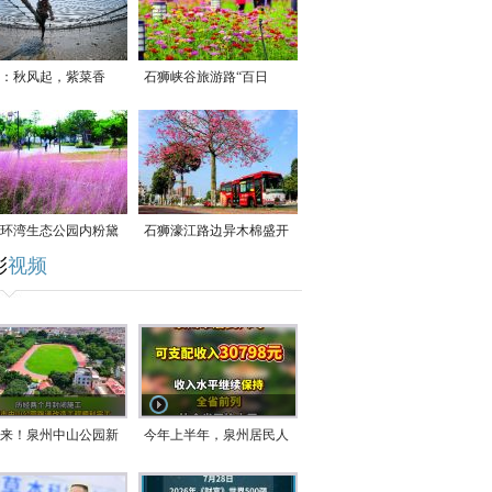
：秋风起，紫菜香
石狮峡谷旅游路“百日
草”争相斗艳
环湾生态公园内粉黛
石狮濠江路边异木棉盛开
彩
视频
草盛放
来！泉州中山公园新
今年上半年，泉州居民人
正式开放！
均可支配收入公布！