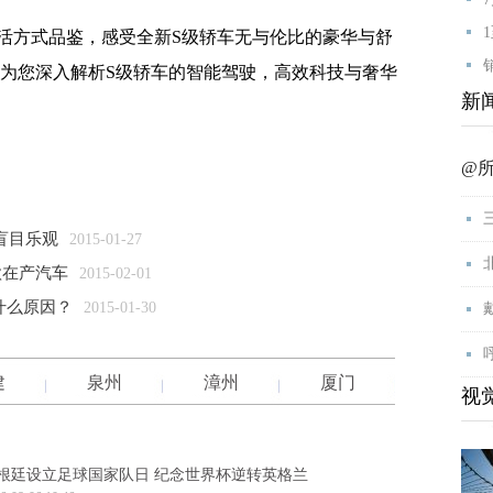
方式品鉴，感受全新S级轿车无与伦比的豪华与舒
，为您深入解析S级轿车的智能驾驶，高效科技与奢华
新
@
盲目乐观
2015-01-27
款在产汽车
2015-02-01
什么原因？
2015-01-30
建
泉州
漳州
厦门
视
根廷设立足球国家队日 纪念世界杯逆转英格兰