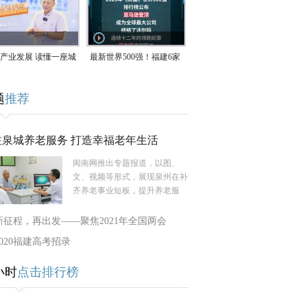
产业发展 读懂一座城
最新世界500强！福建6家
南生：42岁白手起
企业上榜
题
推荐
率先研发草本卫生巾
注泉城养老服务 打造幸福老年生活
闽南网推出专题报道，以图、
文、视频等形式，展现泉州在补
齐养老事业短板，提升养老服
新征程，再出发——聚焦2021年全国两会
2020福建高考招录
小时
点击排行榜