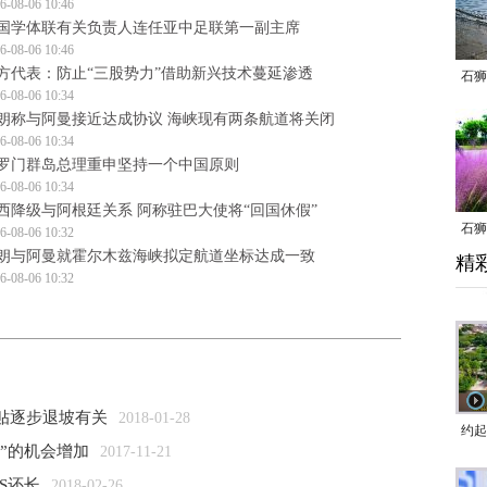
6-08-06 10:46
国学体联有关负责人连任亚中足联第一副主席
6-08-06 10:46
方代表：防止“三股势力”借助新兴技术蔓延渗透
石狮
6-08-06 10:34
朗称与阿曼接近达成协议 海峡现有两条航道将关闭
6-08-06 10:34
罗门群岛总理重申坚持一个中国原则
6-08-06 10:34
西降级与阿根廷关系 阿称驻巴大使将“回国休假”
石狮
6-08-06 10:32
朗与阿曼就霍尔木兹海峡拟定航道坐标达成一致
精
乱子
6-08-06 10:32
补贴逐步退坡有关
2018-01-28
约起
”的机会增加
2017-11-21
跑道
S还长
2018-02-26