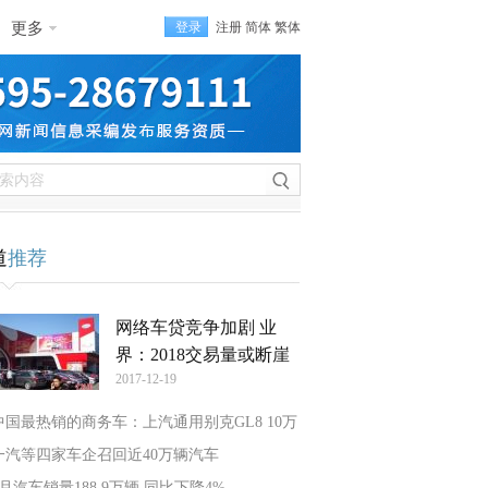
更多
登录
注册
简体
繁体
道
推荐
网络车贷竞争加剧 业
界：2018交易量或断崖
2017-12-19
中国最热销的商务车：上汽通用别克GL8 10万
一汽等四家车企召回近40万辆汽车
7月汽车销量188.9万辆 同比下降4%