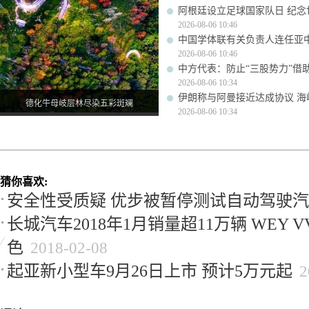
阿根廷设立足球国家队日 纪念
2026-08-06 10:46
中国学体联有关负责人连任亚
2026-08-06 10:46
中方代表：防止“三股势力”借
2026-08-06 10:34
伊朗称与阿曼接近达成协议 
德化牛母岐层林尽染五彩斑斓
2026-08-06 10:34
猜你喜欢:
安全性受质疑 优步被暂停测试自动驾驶
长城汽车2018年1月销量超11万辆 WEY V
色
2018-02-08
起亚新小型车9月26日上市 预计5万元起
2