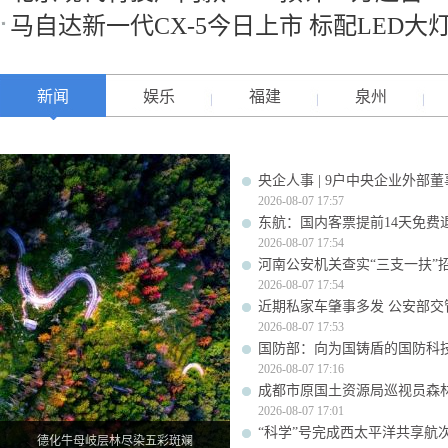
马自达新一代CX-5今日上市 标配LED大
新闻
娱乐
福建
泉州
央企人事 | 9户中央企业外部
2026-08-07 17:57
东航：国内客票提前14天免费
2026-08-07 17:54
河南公安机关查实“三支一扶”
2026-08-07 17:54
近期私家车肇事多发 公安部交
2026-08-07 17:53
国防部：向为国铸盾的国防科
2026-08-07 17:16
成都市原国土资源局巡视员森
2026-08-07 17:01
“科学”号完成西太平洋共享航
德化牛母岐层林尽染五彩斑斓