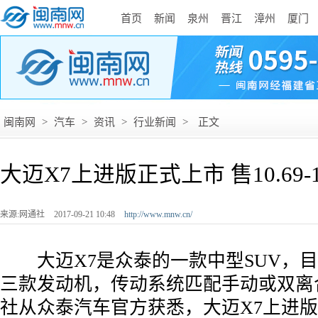
首页
新闻
泉州
晋江
漳州
厦门
闽南网
>
汽车
>
资讯
>
行业新闻
>
正文
大迈X7上进版正式上市 售10.69-1
来源:网通社
2017-09-21 10:48
http://www.mnw.cn/
­ 大迈X7是众泰的一款中型SUV，
三款发动机，传动系统匹配手动或双离
社从众泰汽车官方获悉，大迈X7上进