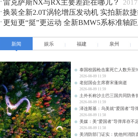
雷克萨斯NX与RX主要差距在哪儿？
2017
换装全新2.0T涡轮增压发动机 实拍新款捷
更短更“挺”更运动 全新BMW5系标准轴
新闻
娱乐
福建
泉州
泰国校园枪击案死亡人数升至9
2026-08-09 11:59
老挝国会主席赛宋蓬病逝
2026-08-09 11:59
土外长称沙土巴三国共同防务
2026-08-09 11:59
泽连斯基：乌美就“爱国者”导
2026-08-09 11:58
美媒：美“爱国者”导弹库存不足1
2026-08-09 11:58
美消防部门证实：犹他州消防