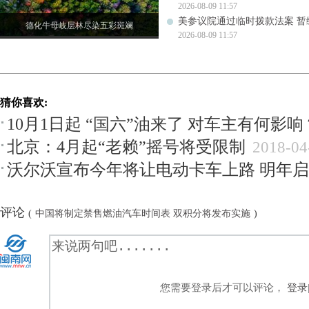
2026-08-09 11:57
美参议院通过临时拨款法案 暂
德化牛母岐层林尽染五彩斑斓
2026-08-09 11:57
猜你喜欢:
10月1日起 “国六”油来了 对车主有何影响
北京：4月起“老赖”摇号将受限制
2018-04
沃尔沃宣布今年将让电动卡车上路 明年
评论
(
中国将制定禁售燃油汽车时间表 双积分将发布实施
)
您需要登录后才可以评论，
登录