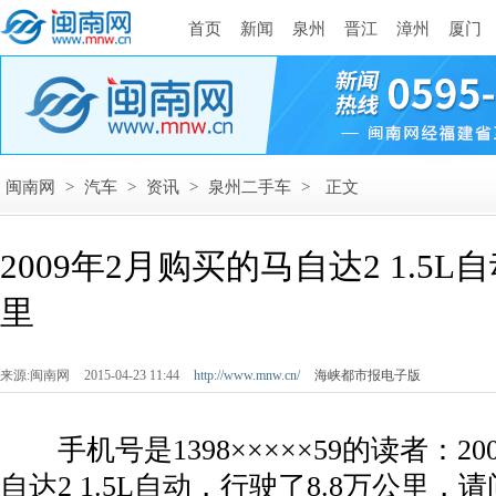
首页
新闻
泉州
晋江
漳州
厦门
闽南网
>
汽车
>
资讯
>
泉州二手车
>
正文
2009年2月购买的马自达2 1.5L
里
来源:闽南网
2015-04-23 11:44
http://www.mnw.cn/
海峡都市报电子版
手机号是1398×××××59的读者：20
自达2 1.5L自动，行驶了8.8万公里