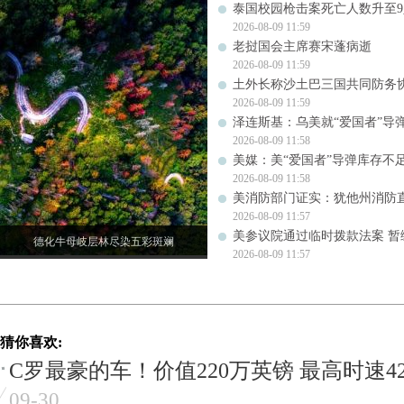
泰国校园枪击案死亡人数升至9
2026-08-09 11:59
老挝国会主席赛宋蓬病逝
2026-08-09 11:59
土外长称沙土巴三国共同防务
2026-08-09 11:59
泽连斯基：乌美就“爱国者”导
2026-08-09 11:58
美媒：美“爱国者”导弹库存不足1
2026-08-09 11:58
美消防部门证实：犹他州消防
2026-08-09 11:57
美参议院通过临时拨款法案 暂
德化牛母岐层林尽染五彩斑斓
2026-08-09 11:57
猜你喜欢:
C罗最豪的车！价值220万英镑 最高时速42
09-30